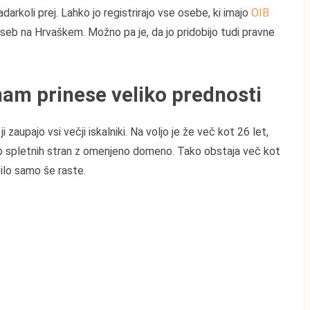
arkoli prej. Lahko jo registrirajo vse osebe, ki imajo
OIB
nih oseb na Hrvaškem. Možno pa je, da jo pridobijo tudi pravne
am prinese veliko prednosti
zaupajo vsi večji iskalniki. Na voljo je že več kot 26 let,
liko spletnih stran z omenjeno domeno. Tako obstaja več kot
vilo samo še raste.