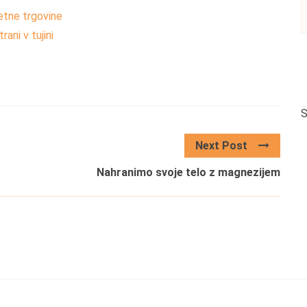
etne trgovine
ani v tujini
S
Next Post
Nahranimo svoje telo z magnezijem