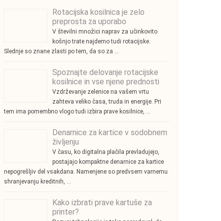
Rotacijska kosilnica je zelo
preprosta za uporabo
V številni množici naprav za učinkovito
košnjo trate najdemo tudi rotacijske.
Slednje so znane zlasti po tem, da so za …
Spoznajte delovanje rotacijske
kosilnice in vse njene prednosti
Vzdrževanje zelenice na vašem vrtu
zahteva veliko časa, truda in energije. Pri
tem ima pomembno vlogo tudi izbira prave kosilnice, …
Denarnice za kartice v sodobnem
življenju
V času, ko digitalna plačila prevladujejo,
postajajo kompaktne denarnice za kartice
nepogrešljiv del vsakdana. Namenjene so predvsem varnemu
shranjevanju kreditnih, …
Kako izbrati prave kartuše za
printer?