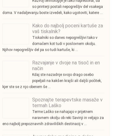
Razvoj tehnologije je tako napredoval, da
so printerji postali nepogrešljiv del vsakega
doma. V nadaljevanju boste izvedeli, kako ugotoviti, katere …
Kako do najbolj poceni kartuše za
vaš tiskalnik?
Tiskalniki so danes nepogrešljivi tako v
domačem kot tudi v poslovnem okolju.
Njihov nepogrešljiv del pa so tudi kartuše, ki …
Razvajanje v dvoje na tisoč in en
način
Kdaj ste nazadnje svojo drago osebo
popeljali na kakšen krajši ali daljši počitek,
kjer ste se z njo obenem še …
Spoznajte terapevtske masaže v
termah Laško
Terme Laško se nahajajo v prijetnem
naravnem okolju ob reki Savinji in veljajo za
eno najbolj prepoznavnih zdraviliških destinacij v …