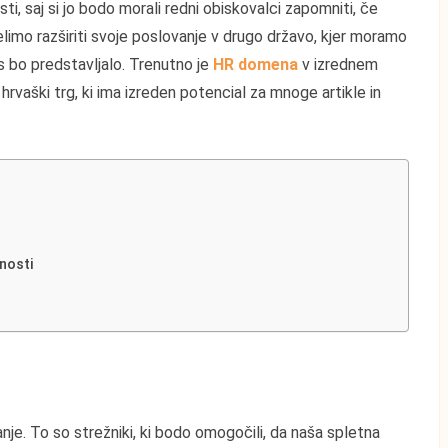
i, saj si jo bodo morali redni obiskovalci zapomniti, če
limo razširiti svoje poslovanje v drugo državo, kjer moramo
as bo predstavljalo. Trenutno je
HR domena
v izrednem
 hrvaški trg, ki ima izreden potencial za mnoge artikle in
nosti
e. To so strežniki, ki bodo omogočili, da naša spletna