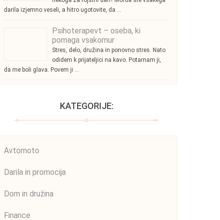
nekoga za rojstni dan? Morda ste vsakega
darila izjemno veseli, a hitro ugotovite, da …
Psihoterapevt – oseba, ki
pomaga vsakomur
Stres, delo, družina in ponovno stres. Nato
odidem k prijateljici na kavo. Potarnam ji,
da me boli glava. Povem ji …
KATEGORIJE:
Avtomoto
Darila in promocija
Dom in družina
Finance