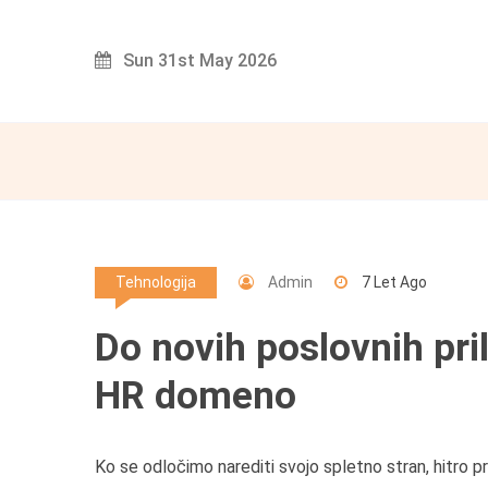
Skip
to
Sun 31st May 2026
content
Admin
7 Let Ago
Tehnologija
Do novih poslovnih pri
HR domeno
Ko se odločimo narediti svojo spletno stran, hitro 