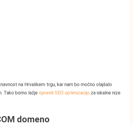
oznavnost na Hrvaškem trgu, kar nam bo močno olajšalo
em. Tako bomo lažje
opravili SEO optimizacijo
za iskalne nize
R.COM domeno