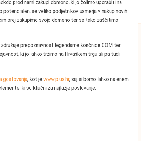
 nekdo pred nami zakupi domeno, ki jo želimo uporabiti na
no potencialen, se veliko podjetnikov usmerja v nakup novih
da čim prej zakupimo svojo domeno ter se tako zaščitimo
združuje prepoznavnost legendarne končnice COM ter
ejavnost, ki jo lahko tržimo na Hrvaškem trgu ali pa tudi
a gostovanja
, kot je
www.plus.hr
, saj si bomo lahko na enem
lemente, ki so ključni za najlažje poslovanje.