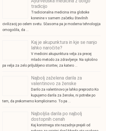
Ayurvedska medicina z dolgo
tradicijo
Tradicionalna medicina ima globoke
korenine v samem začetku številnih
civilizacij po celem svetu. Sčasoma pa je moderna tehnologija
omogočila, da …
Kaj je akupunktura in kje se nanjo
lahko naročite?
V medicini akupunktura velja za precej
mlado metodo za zdravljenje. Na splošno
pa velja za zelo priljubljeno storitev, za katero …
Najbolj zaželena darila za
valentinovo za ženske
Darilo za valentinovo je lahko preprosto Ko
kupujemo darila za ženske, ni potrebe po
tem, da prekomerno kompliciramo. To pa …
Najboljša darila po najbolj
dostopnih cenah
Kaj koristnega ste nazadnje prejeli od